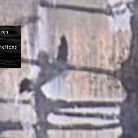
ères
inctions