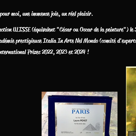
our moi, une immense joie, un réel plaisir.
nction ULISSE (équivalent "César ou Oscar de la peinture") le
adémie prestigieuse Italia In Arte Nel Mondo (comité d'expert
International Prizes 2022, 2023 et 2024 !