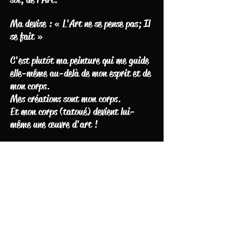
Ma devise : « L'Art ne se pense pas; Il
se fait »
C'est plutôt ma peinture qui me guide
elle-même au-delà de mon esprit et de
mon corps.
Mes créations sont mon corps.
Et mon corps (tatoué) devient lui-
même une œuvre d'art !
C'est une incarnation à chaque œuvre.
Une délivrance. Un accouchement.
Jaillissent la lumière et l'infinie
certitude que ma création sera à tout
jamais un espace de liberté pour
chaque personne qui s'y plongera et
fera l'amour avec ma toile.